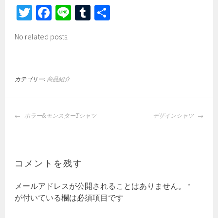
T
Fa
Li
Tu
共
wi
ce
ne
m
有
No related posts.
tt
b
bl
er
o
r
ok
カテゴリー:
商品紹介
投
ホラー&モンスターTシャツ
デザインシャツ
稿
ナ
ビ
ゲ
コメントを残す
ー
シ
メールアドレスが公開されることはありません。
*
ョ
が付いている欄は必須項目です
ン