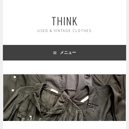
コ
ン
THINK
テ
ン
ツ
USED & VINTAGE CLOTHES
へ
ス
キ
メニュー
ッ
プ