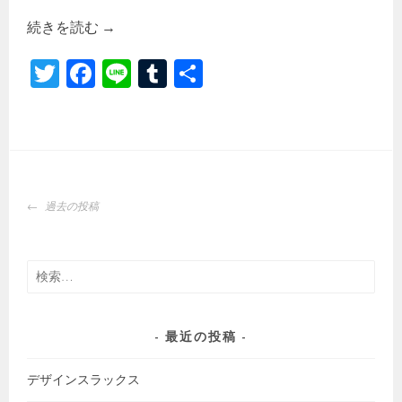
続きを読む
→
T
Fa
Li
Tu
共
wi
ce
ne
m
有
tt
b
bl
er
o
r
ok
投
過去の投稿
稿
ナ
ビ
検
ゲ
索:
ー
シ
最近の投稿
ョ
ン
デザインスラックス