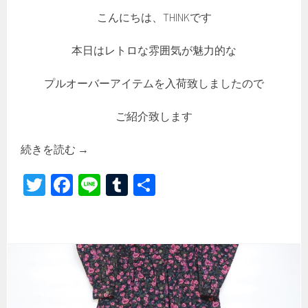
こんにちは、THINKです
本日はレトロな雰囲気が魅力的な
プルオーバーアイテムを入荷致しましたので
ご紹介致します
続きを読む
→
T
Fa
Li
Tu
共
wi
ce
ne
m
有
tt
b
bl
er
o
r
ok