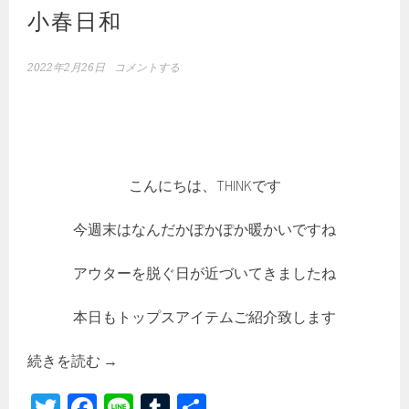
小春日和
2022年2月26日
コメントする
こんにちは、THINKです
今週末はなんだかぽかぽか暖かいですね
アウターを脱ぐ日が近づいてきましたね
本日もトップスアイテムご紹介致します
続きを読む
→
T
Fa
Li
Tu
共