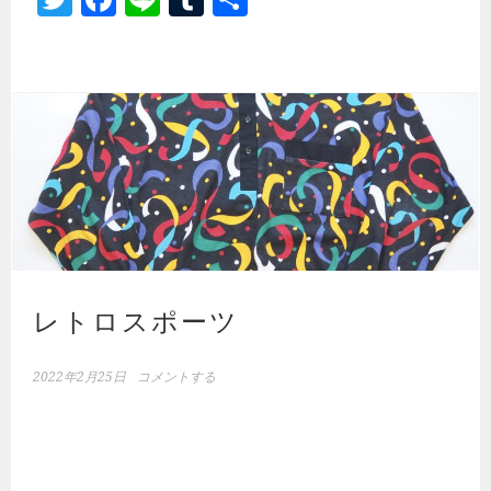
wi
ce
ne
m
有
tt
b
bl
er
o
r
ok
レトロスポーツ
2022年2月25日
コメントする