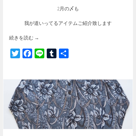
2月の〆も
我が道いってるアイテムご紹介致します
続きを読む
→
T
Fa
Li
Tu
共
wi
ce
ne
m
有
tt
b
bl
er
o
r
ok