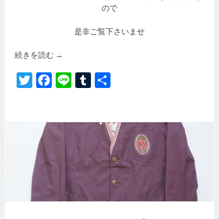
ので
是非ご覧下さいませ
続きを読む
→
T
Fa
Li
Tu
共
wi
ce
ne
m
有
tt
b
bl
er
o
r
ok