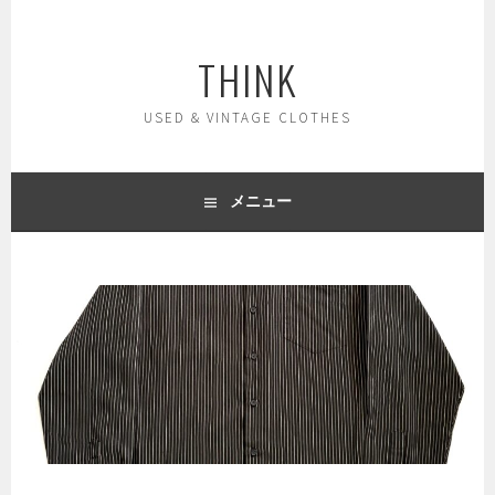
コ
ン
THINK
テ
ン
ツ
USED & VINTAGE CLOTHES
へ
ス
キ
メニュー
ッ
プ