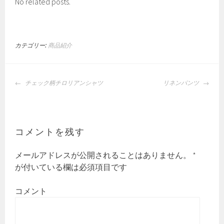
No related posts.
tt
b
bl
er
o
r
ok
カテゴリー:
商品紹介
投
チェック柄チロリアンシャツ
リネンパンツ
稿
ナ
ビ
ゲ
コメントを残す
ー
シ
メールアドレスが公開されることはありません。
*
ョ
が付いている欄は必須項目です
ン
コメント