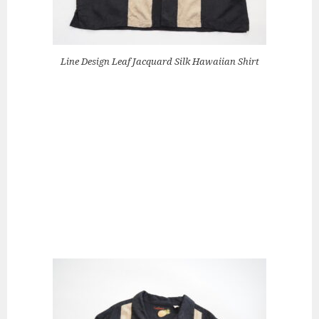
Line Design Leaf Jacquard Silk Hawaiian Shirt