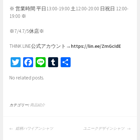
※ 営業時間 平日13:00-19:00 土12:00-20:00 日祝日 12:00-
19:00 ※
※7/4.7/5休店※
THINK LINE公式アカウント→
https://lin.ee/ZmGcIdE
T
Fa
Li
Tu
共
wi
ce
ne
m
有
No related posts.
tt
b
bl
er
o
r
ok
カテゴリー:
商品紹介
投
総柄ハワイアンシャツ
ユニークデザインシャツ
稿