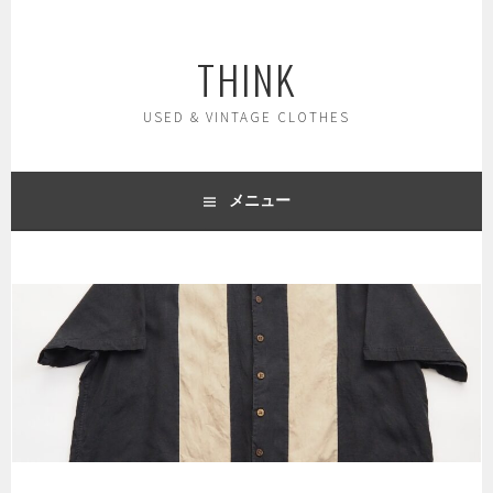
コ
ン
THINK
テ
ン
ツ
USED & VINTAGE CLOTHES
へ
ス
キ
メニュー
ッ
プ