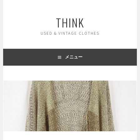
コ
ン
THINK
テ
ン
ツ
USED & VINTAGE CLOTHES
へ
ス
キ
メニュー
ッ
プ